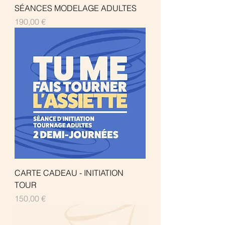
SÉANCES MODELAGE ADULTES
Prix
190,00 €
CARTE CADEAU - INITIATION
TOUR
Prix
150,00 €