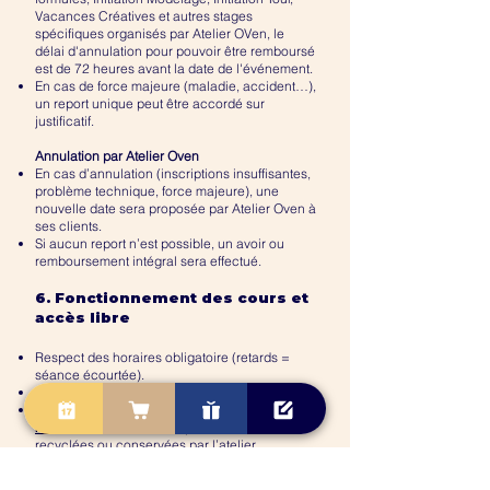
Vacances Créatives et autres stages
spécifiques organisés par Atelier OVen, le
délai d'annulation pour pouvoir être remboursé
est de 72 heures avant la date de l'événement.
En cas de force majeure (maladie, accident…),
un report unique peut être accordé sur
justificatif.
Annulation par Atelier Oven
En cas d’annulation (inscriptions insuffisantes,
problème technique, force majeure), une
nouvelle date sera proposée par Atelier Oven à
ses clients.
Si aucun report n’est possible, un avoir ou
remboursement intégral sera effectué.
6. Fonctionnement des cours et
accès libre
Respect des horaires obligatoire (retards =
séance écourtée).
Matériel, terre, outils et cuissons inclus.
Pièces à récupérer dans un délai de
2 mois
maximum
. Au-delà, elles pourront être
recyclées ou conservées par l’atelier.
Atelier non responsable des aléas liés aux
cuissons (fissures, déformations).